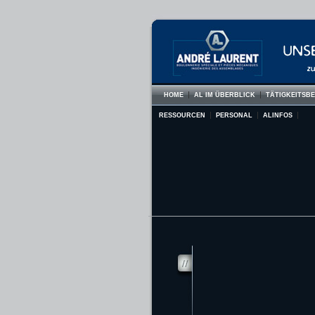
HOME
AL IM ÜBERBLICK
TÄTIGKEITSB
RESSOURCEN
PERSONAL
ALINFOS