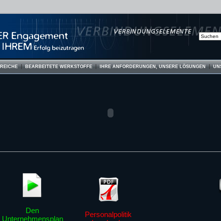
EREICHE
BEARBEITETE WERKSTOFFE
IHRE ANFORDERUNGEN, UNSERE LÖSUNGEN
UN
Den
Personalpolitik
Unternehmensplan