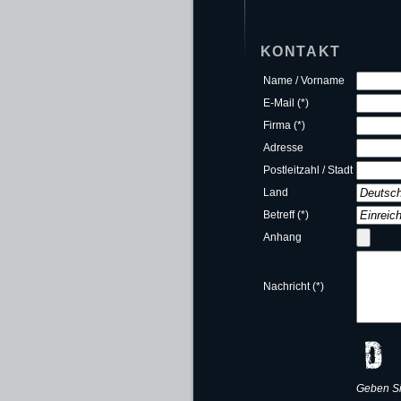
KONTAKT
Name / Vorname
E-Mail (*)
Firma (*)
Adresse
Postleitzahl / Stadt
Land
Betreff (*)
Anhang
Nachricht (*)
Geben Si